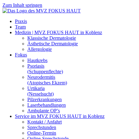
Zum Inhalt springen
Praxis
Team
Medizin | MVZ FOKUS HAUT in Koblenz
Klassische Dermatologie
Ästhetische Dermatologie
Allergologie
Fokus
Hautkrebs
Psoriasis
(Schuppenflechte)
Neurodermitis
(Atopisches Ekzem)
Urtikaria
(Nesselsucht)
Pilzerkrankungen
Laserbehandlungen
Ambulante OP’s
Service im MVZ FOKUS HAUT in Koblenz
Kontakt / Anfahrt
Sprechstunden
Online-Termin
Online-Sprechstunde