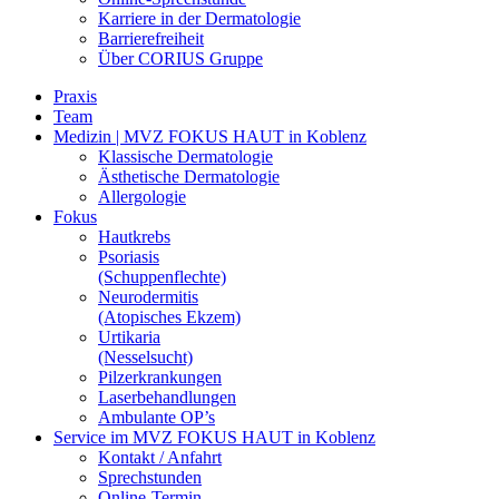
Karriere in der Dermatologie
Barrierefreiheit
Über CORIUS Gruppe
Praxis
Team
Medizin | MVZ FOKUS HAUT in Koblenz
Klassische Dermatologie
Ästhetische Dermatologie
Allergologie
Fokus
Hautkrebs
Psoriasis
(Schuppenflechte)
Neurodermitis
(Atopisches Ekzem)
Urtikaria
(Nesselsucht)
Pilzerkrankungen
Laserbehandlungen
Ambulante OP’s
Service im MVZ FOKUS HAUT in Koblenz
Kontakt / Anfahrt
Sprechstunden
Online-Termin