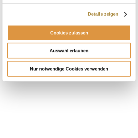
Diese Karte wird von Google Maps bereitgestellt. Bei der
Nutzung des Dienstes werden Daten an Google übermittelt,
außerdem ist es wahrscheinlich, dass Google Daten (z. B.
Details zeigen
Cookies) auf Ihrem Gerät speichert. Durch das Aktivieren
stimmen Sie der Datenübertragung an Google zu. Mehr dazu
erfaren Sie in unserer
Datenschutzerklärung →
Cookies zulassen
Karte laden
Auswahl erlauben
Nur notwendige Cookies verwenden