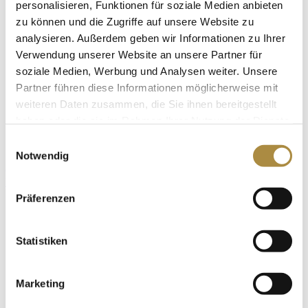
personalisieren, Funktionen für soziale Medien anbieten
zu können und die Zugriffe auf unsere Website zu
analysieren. Außerdem geben wir Informationen zu Ihrer
Verwendung unserer Website an unsere Partner für
soziale Medien, Werbung und Analysen weiter. Unsere
Partner führen diese Informationen möglicherweise mit
weiteren Daten zusammen, die Sie ihnen bereitgestellt
haben oder die sie im Rahmen Ihrer Nutzung der Dienste
gesammelt haben. Sie geben Einwilligung zu unseren
Einwilligungsauswahl
Cookies, wenn Sie unsere Webseite weiterhin nutzen.
Notwendig
(0261) 973 73 350
Kontakt
Präferenzen
Statistiken
ANFAHRT
Marketing