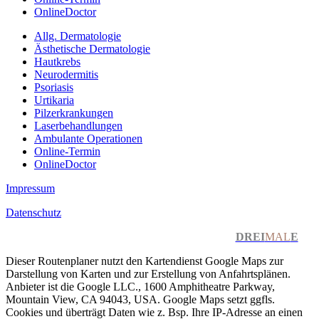
OnlineDoctor
Allg. Dermatologie
Ästhetische Dermatologie
Hautkrebs
Neurodermitis
Psoriasis
Urtikaria
Pilzerkrankungen
Laserbehandlungen
Ambulante Operationen
Online-Termin
OnlineDoctor
Impressum
Datenschutz
© MVZ FOKUS HAUT
2026
| Webdesign by
DREI
MAL
E
Dieser Routenplaner nutzt den Kartendienst Google Maps zur
Darstellung von Karten und zur Erstellung von Anfahrtsplänen.
Anbieter ist die Google LLC., 1600 Amphitheatre Parkway,
Mountain View, CA 94043, USA. Google Maps setzt ggfls.
Cookies und überträgt Daten wie z. Bsp. Ihre IP-Adresse an einen